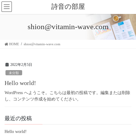
コ
ナ
詩音の部屋
ン
ビ
テ
ゲ
ン
ー
shion@vitamin-wave.com
ツ
シ
に
ョ
移
ン
HOME
shion@vitamin-wave.com
動
に
移
動
2022年2月5日
未分類
Hello world!
WordPress へようこそ。こちらは最初の投稿です。編集または削除
し、コンテンツ作成を始めてください。
最近の投稿
Hello world!